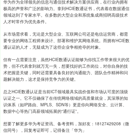
华为作为全球领先的信息与通信技术解决方案供应商，在行业内拥有
极高的声誉和广泛的影响力。拿到HCIE数通证书，代表着在数据通信
领域达到了专家水平。在多数的大型企业和系统集成商招聘高级技术
人才时常作为优先条件。
从市场需求看，无论是大型企业、互联网公司还是电信运营商，都需
要专业的网络工程师来设计、部署和维护其网络系统。而拥有HCIE数
通认证的人才，无疑成为了这些企业争相抢夺的对象。
但有一点需要注意，虽然HCIE数通认证能够为你找工作带来很大的优
势，但不代表拿到就万无一失，想要找好的工作岗位，对你自身的技
术把握是关键，同时还需要具备良好的沟通能力、团队合作精神和问
题解决能力，这才是保持竞争力的关键。
总之HCIE数通认证是当前ICT领域最具实战价值和市场认可度的顶级
认证之一。它不仅确保了在传统网络领域的高质量就业，其深厚的知
识体系（如IP路由、MPLS、SDN等）更是你向网络安全、云计算、
数据中心等热门高薪领域拓展的“通行证”。
想要了解更多华为考证资讯、备考资料，加好友：18127429208（微
信同号），回复考证即可，记得备注「华为」