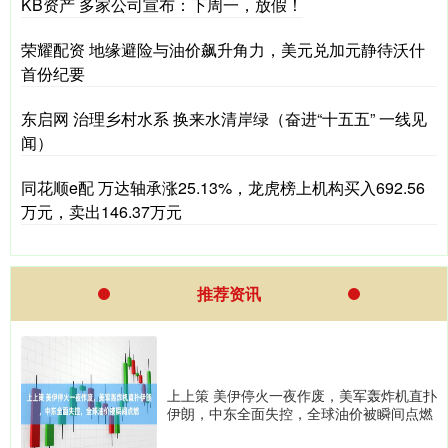
KB资产 多家公司宣布：下周一，放假！
荣耀配资 地缘避险与油价飙升角力，美元兑加元静待沃什
首份纪要
东启网 治理乡村水系 换来水清岸绿（奋进“十五五” 一线见
闻）
同花顺e配 万达轴承涨25.13%，龙虎榜上机构买入692.56
万元，卖出146.37万元
推荐资讯
上上策 美伊停火一夜作废，美军轰炸机直扑
伊朗，中东全面失控，全球油价被瞬间点燃