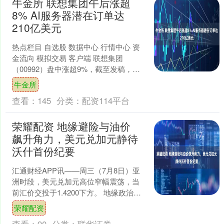
牛金所 联想集团午后涨超
8% AI服务器潜在订单达
210亿美元
热点栏目 自选股 数据中心 行情中心 资
金流向 模拟交易 客户端 联想集团
（00992）盘中涨超9%，截至发稿，股
价上涨8.53%，现报22.66港元，成交额
牛金所
2....
查看：
145
分类：
配资114平台
荣耀配资 地缘避险与油价
飙升角力，美元兑加元静待
沃什首份纪要
汇通财经APP讯——周三（7月8日）亚
洲时段，美元兑加元高位窄幅震荡，当
前汇价交投于1.4200下方。 地缘政治风
险重燃——美军空袭伊朗并撤销其石油
荣耀配资
出口许可，推....