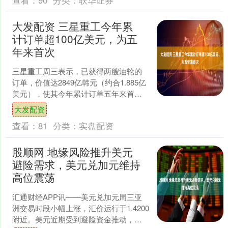
查看：
90
分类：
联华证券
大发配资 三星重工今年累
计订单超100亿美元，为五
年来首次
三星重工周三表示，已获得两艘油轮的
订单，价值达2849亿韩元（约合1.885亿
美元），使其今年累计订单五年来首次
超过100亿美元大关。 这家韩国造船公司
大发配资
表示，这....
查看：
81
分类：
实盘配资
股顺网 地缘风险推升美元
避险需求，美元兑加元维持
高位震荡
汇通财经APP讯——美元兑加元周三亚
洲交易时段小幅上涨，汇价运行于1.4200
附近。美元近期受到避险资金推动，而