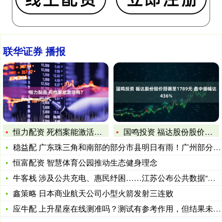
联华证券 播报
恒力配资 死档案能激活吗？
国鸣投资 福达股份股价回调至1789元 盘中振幅达436%
稳益配 广东珠三角和南部的部分市县明日有雨！广州部分时段雨势
恒富配资 智慧体育公园推动生态健身理念
牛客栈 涉及公共充电、惠民纾困……江苏公布公共数据“跑起来”
鑫策略 日本商业航天公司小型火箭发射三连败
应牛配 上升星座在线测准吗？测试有参考作用，但结果未必准确