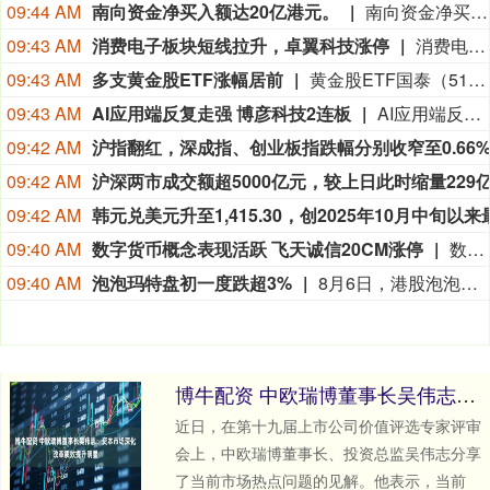
09:44 AM
南向资金净买入额达20亿港元。
南向资金净买入额达20亿港元。
09:43 AM
消费电子板块短线拉升，卓翼科技涨停
消费电子板块短线拉升，卓翼科技涨停，硕贝德、达瑞电子、精研科技、杰美特、捷邦科技等纷纷走高。
09:43 AM
多支黄金股ETF涨幅居前
黄金股ETF国泰（517400）、黄金股ETF华夏（518850）、黄金股ETF工银（159315）等多支黄金股ETF涨近4%,消息面上，伦敦金现突破4300美元，连续2个交易日大涨，此外，A股市场黄金ETF连续16个交易日申赎资金净流入93亿。
09:43 AM
AI应用端反复走强 博彦科技2连板
AI应用端反复走强，博彦科技2连板，泛微网络、天融信涨停，亚信安全、任子行涨超10%，普联软件、光云科技、汉得信息等涨幅靠前。
09:42 AM
09:42 AM
09:42 AM
韩元兑美元
升至1,415.30，创2025年10月中旬以来最高
09:40 AM
数字货币概念表现活跃 飞天诚信20CM涨停
数字货币概念表现活跃，飞天诚信20CM涨停，恒宝科技涨停，楚天龙、翠微股份、四方精创、拉卡拉跟涨。
09:40 AM
泡泡玛特盘初一度跌超3%
8月6日，港股泡泡玛特盘初一度跌超3%。截至发稿，报155.5港元/股，跌3.66%，总市值2068亿港元。消息面上，8月5日，港交所披露一则权益变动信息：段永平通过H&H International Investment持有的泡泡玛特多头仓位，于7月30日从7.65%降至5.55%，下降2.1个百分点。文件显示，此次多头仓位下降的原因是：其交付了根据股本衍生工具须交付的股份或款项。对此，段永平本人在社交平台回应称，此次变动“就是putexpired，部分被call走了”。泡泡玛特相关人士则向媒体表示，段永平此次持股比例下跌和他此前卖Put、卖Call相关价格设置强相关，主要由于价格区间设置比较窄，属于短期交易行为，并非大众理解层面的主动减持。
博牛配资 中欧瑞博董事长吴伟志：资本市场深化改革质效提升明显
近日，在第十九届上市公司价值评选专家评审
会上，中欧瑞博董事长、投资总监吴伟志分享
了当前市场热点问题的见解。他表示，当前