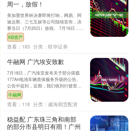
周一，放假！
美加墨世界杯决赛即将打响，网易、阿
迪达斯、三七互娱等公司陆续宣布，决
赛当日（7月20日）放假。 7月16日，@
阿迪达斯足球 发布一张邮件截图，邮件
KB资产
写道“为了让每....
查看：
183
分类：
联华证券
牛融网 广汽埃安致歉
7月18日，广汽埃安发布关于部分搭载
177Ah电池车辆质保服务升级的公告。
公告中提到，近期，我们收到行驶里程
超过15万公里的AIONS部分用户反馈动
牛融网
力电池使用....
查看：
118
分类：
威海期货配资
稳益配 广东珠三角和南部
的部分市县明日有雨！广州