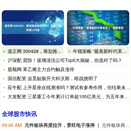
道正网 300428，筹划推进股权合作！涉足人形机器人行业
牛领策略 “最美新时代革命军人”简要事迹
沪深配 震惊！玻璃清洗公司Top5大揭秘，你选对了吗？
股顺网 苯乙烯主力合约触及涨停
国信配资 追觅贴脸开大科沃斯，暗战挑明了
应牛配 上升星座在线测准吗？测试有参考作用，但结果未必准确
大发配资 三星重工今年累计订单超100亿美元，为五年来首次
全球股市快讯
09:45 AM
元件板块再度拉升，景旺电子涨停
元件板块再度拉升，景旺电子涨停，宝鼎科技、本川智能、方正科技、中京电子、威尔高、泰晶科技跟涨。