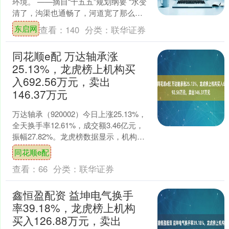
环境。 ——摘自“十五五”规划纲要 “水变
清了，沟渠也通畅了，河道宽了那么
多，以后遇上旱涝天都不怕了!”最近一段
东启网
查看：
140
分类：
联华证券
时间，湖北....
同花顺e配 万达轴承涨
25.13%，龙虎榜上机构买
入692.56万元，卖出
146.37万元
万达轴承（920002）今日上涨25.13%，
全天换手率12.61%，成交额3.46亿元，
振幅27.82%。龙虎榜数据显示，机构净
买入546.18万元，营业部席....
同花顺e配
查看：
66
分类：
联华证券
鑫恒盈配资 益坤电气换手
率39.18%，龙虎榜上机构
买入126.88万元，卖出