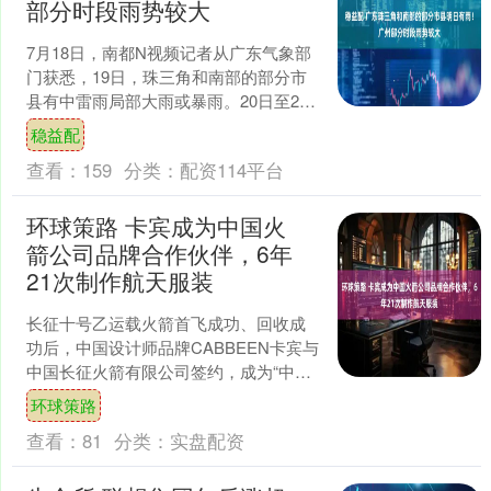
部分时段雨势较大
7月18日，南都N视频记者从广东气象部
门获悉，19日，珠三角和南部的部分市
县有中雷雨局部大雨或暴雨。20日至21
日，广东西部和南部沿海市县有中雷雨
稳益配
局部大雨或暴雨....
查看：
159
分类：
配资114平台
环球策路 卡宾成为中国火
箭公司品牌合作伙伴，6年
21次制作航天服装
长征十号乙运载火箭首飞成功、回收成
功后，中国设计师品牌CABBEEN卡宾与
中国长征火箭有限公司签约，成为“中国
火箭公司品牌官方合作伙伴”，品牌创始
环球策路
人兼艺术总监杨....
查看：
81
分类：
实盘配资