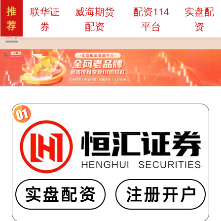
推
联华证
威海期货
配资114
实盘配
荐
券
配资
平台
资