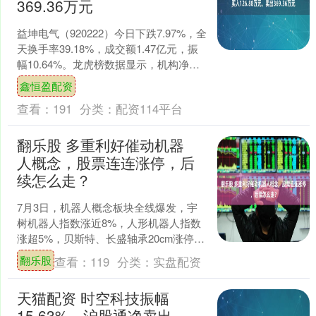
369.36万元
益坤电气（920222）今日下跌7.97%，全
天换手率39.18%，成交额1.47亿元，振
幅10.64%。龙虎榜数据显示，机构净卖
出242.48万元，营业部席位....
鑫恒盈配资
查看：
191
分类：
配资114平台
翻乐股 多重利好催动机器
人概念，股票连连涨停，后
续怎么走？
7月3日，机器人概念板块全线爆发，宇
树机器人指数涨近8%，人形机器人指数
涨超5%，贝斯特、长盛轴承20cm涨停，
绿的谐波大涨18%，金发科技、卧龙电
翻乐股
查看：
119
分类：
实盘配资
驱、兆威机电....
天猫配资 时空科技振幅
15.63%，沪股通净卖出