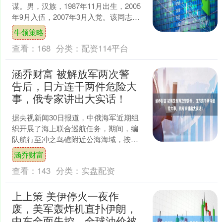
谋。男，汉族，1987年11月出生，2005
年9月入伍，2007年3月入党。该同志矢
志打赢、一心研战，参加全军参谋技能
牛领策略
比武夺....
查看：
168
分类：
配资114平台
涵乔财富 被解放军两次警
告后，日方连干两件危险大
事，俄专家讲出大实话！
据央视新闻30日报道，中俄海军近期组
织开展了海上联合巡航任务，期间，编
队航行至冲之鸟礁附近公海海域，按照
国际法开展正常演训。 但日本海上自卫
涵乔财富
队舰艇全程近距离尾随....
查看：
143
分类：
实盘配资
上上策 美伊停火一夜作
废，美军轰炸机直扑伊朗，
中东全面失控，全球油价被