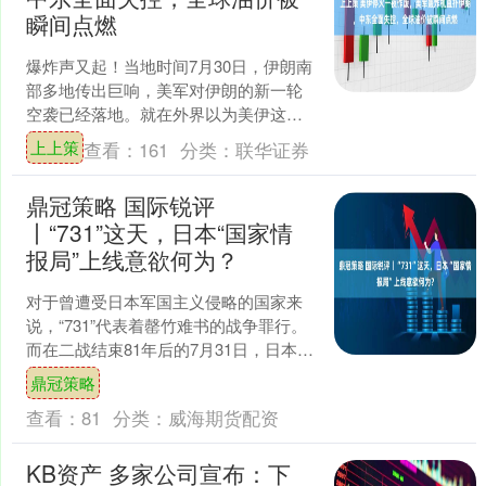
瞬间点燃
爆炸声又起！当地时间7月30日，伊朗南
部多地传出巨响，美军对伊朗的新一轮
空袭已经落地。就在外界以为美伊这对
老冤家终于要坐上谈判桌的时候，短短
上上策
查看：
161
分类：
联华证券
几天的停火窗口被一夜....
鼎冠策略 国际锐评
丨“731”这天，日本“国家情
报局”上线意欲何为？
对于曾遭受日本军国主义侵略的国家来
说，“731”代表着罄竹难书的战争罪行。
而在二战结束81年后的7月31日，日本政
府正式设立“国家情报局”，并召开由日本
鼎冠策略
首相高市....
查看：
81
分类：
威海期货配资
KB资产 多家公司宣布：下