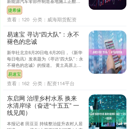
新能源汽车零部件制造基地施工正酣。
在深圳—汕尾市际帮扶协作机制推动
捷希缘
下，2025年3月比....
查看：
120
分类：
威海期货配资
易速宝 寻访“四大队”：永不
褪色的忠诚
新华社北京6月20日电 6月20日，《新华
每日电讯》发表题为《寻访“四大队”：永
不褪色的忠诚》的报道。 黄土高原上，
沟峁层峦叠嶂，山间的微风带来远方的
易速宝
回响。 走....
查看：
162
分类：
配资114平台
东启网 治理乡村水系 换来
水清岸绿（奋进“十五五” 一
线见闻）
本报记者 田豆豆 持续整治提升农村人居