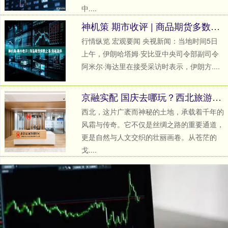
中....
神机策 期市收评 | 商品期货多数上涨 烧碱涨停
行情纵览 宏观要闻 央视新闻：当地时间5日
上午，伊朗哈塔姆·安比亚中央司令部副司令
阿米尔·海达里在接受采访时表示，伊朗方....
京融实配 国庆去哪玩？西北旅游攻略来支招！青甘青甘大环线8日路线图+西北旅游景点大全超全
西北，这片广袤而神秘的土地，承载着千年的
风霜与传奇。它不仅是丝绸之路的重要通道，
更是自然与人文交织的壮丽画卷。从苍茫的
戈....