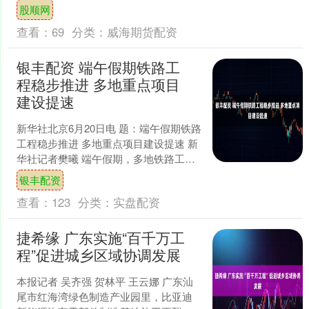
加元则受到国际油价上涨支撑，导致该
股顺网
货币对处于多空....
查看：
69
分类：
威海期货配资
银丰配资 端午假期铁路工
程稳步推进 多地重点项目
建设提速
新华社北京6月20日电 题：端午假期铁路
工程稳步推进 多地重点项目建设提速 新
华社记者樊曦 端午假期，多地铁路工程
建设不停工。一线建设者坚守岗位、抓
银丰配资
实质量进度，....
查看：
123
分类：
实盘配资
捷希缘 广东实施“百千万工
程”促进城乡区域协调发展
本报记者 吴齐强 贺林平 王云娜 广东汕
尾市红海湾绿色制造产业园里，比亚迪