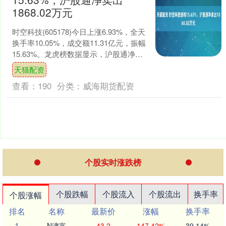
1868.02万元
时空科技(605178)今日上涨6.93%，全天
换手率10.05%，成交额11.31亿元，振幅
15.63%。龙虎榜数据显示，沪股通净卖
出1868.02万元，营业....
天猫配资
查看：
190
分类：
威海期货配资
个股实时涨跌榜
个股跌幅
个股流入
个股流出
换手率
个股涨幅
排名
名称
最新价
涨幅
换手率
1
N津富
43.2
147.42%
39.14%