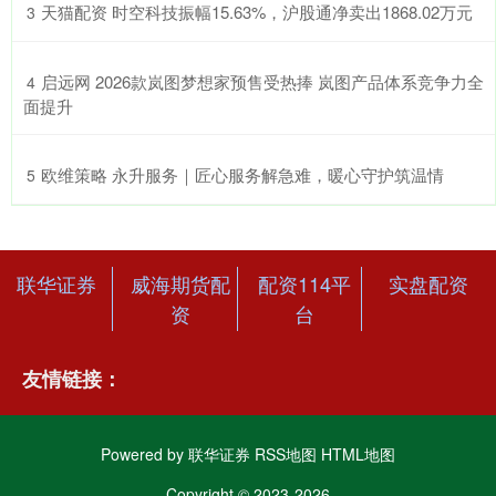
​天猫配资 时空科技振幅15.63%，沪股通净卖出1868.02万元
3
​启远网 2026款岚图梦想家预售受热捧 岚图产品体系竞争力全
4
面提升
​欧维策略 永升服务｜匠心服务解急难，暖心守护筑温情
5
联华证券
威海期货配
配资114平
实盘配资
资
台
友情链接：
Powered by
联华证券
RSS地图
HTML地图
Copyright
© 2023-2026