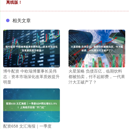
离线版！
相关文章
博牛配资 中欧瑞博董事长吴伟
火星策略 负债百亿，临期饮料
志：资本市场深化改革质效提升
都被拍卖，付不起邮费，一代果
明显
汁大王破产了？
配资658 文汇海报｜一季度