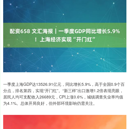
一季度上海GDP达13526.91亿元，同比增长5.9%，高于全国0.9个百
分点，排名第四，实现“开门红”。“新三样”出口激增1.2倍表现亮眼，
居民人均可支配收入26689元，CPI上涨0.6%，城镇调查失业率均值
为4.1%。总体开局良好，但外部环境影响仍需关注。