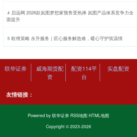
​启远网 2026款岚图梦想家预售受热捧 岚图产品体系竞争力全
4
面提升
​欧维策略 永升服务｜匠心服务解急难，暖心守护筑温情
5
联华证券
威海期货配
配资114平
实盘配资
资
台
友情链接：
Powered by
联华证券
RSS地图
HTML地图
Copyright
© 2023-2026