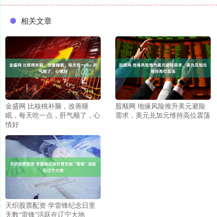
相关文章
金盛网 比核桃补脑，改善睡
股顺网 地缘风险推升美元避险
眠，每天吃一点，肝气顺了，心
需求，美元兑加元维持高位震荡
情好
天织股票配资 学雷锋纪念日里
无数“雷锋”活跃在辽宁大地