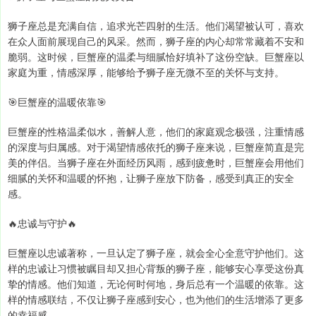
狮子座总是充满自信，追求光芒四射的生活。他们渴望被认可，喜欢
在众人面前展现自己的风采。然而，狮子座的内心却常常藏着不安和
脆弱。这时候，巨蟹座的温柔与细腻恰好填补了这份空缺。巨蟹座以
家庭为重，情感深厚，能够给予狮子座无微不至的关怀与支持。
🎯巨蟹座的温暖依靠🎯
巨蟹座的性格温柔似水，善解人意，他们的家庭观念极强，注重情感
的深度与归属感。对于渴望情感依托的狮子座来说，巨蟹座简直是完
美的伴侣。当狮子座在外面经历风雨，感到疲惫时，巨蟹座会用他们
细腻的关怀和温暖的怀抱，让狮子座放下防备，感受到真正的安全
感。
🔥忠诚与守护🔥
巨蟹座以忠诚著称，一旦认定了狮子座，就会全心全意守护他们。这
样的忠诚让习惯被瞩目却又担心背叛的狮子座，能够安心享受这份真
挚的情感。他们知道，无论何时何地，身后总有一个温暖的依靠。这
样的情感联结，不仅让狮子座感到安心，也为他们的生活增添了更多
的幸福感。