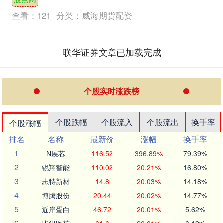
出判断。他们冷静沉着，无....
查看：
121
分类：
威海期货配资
联华证券文章已加载完成
个股实时涨跌榜
个股跌幅
个股流入
个股流出
换手率
个股涨幅
排名
名称
最新价
涨幅
换手率
1
N展芯
116.52
396.89%
79.39%
2
锐翔智能
110.02
20.21%
16.80%
3
志特新材
14.8
20.03%
14.18%
4
博腾股份
20.44
20.02%
14.77%
5
近岸蛋白
46.72
20.01%
5.62%
6