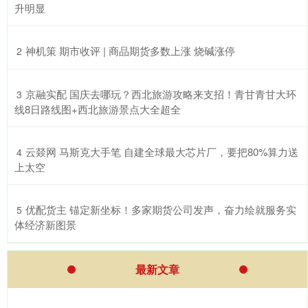
升明显
​神机策 期市收评 | 商品期货多数上涨 烧碱涨停
2
​京融实配 国庆去哪玩？西北旅游攻略来支招！青甘青甘大环
3
线8日路线图+西北旅游景点大全超全
​云燚网 马斯克大手笔 自建全球最大芯片厂，要把80%算力送
4
上太空
​优配货主 锚定新坐标！多家期货公司发声，奋力绘就服务实
5
体经济新图景
最新文章