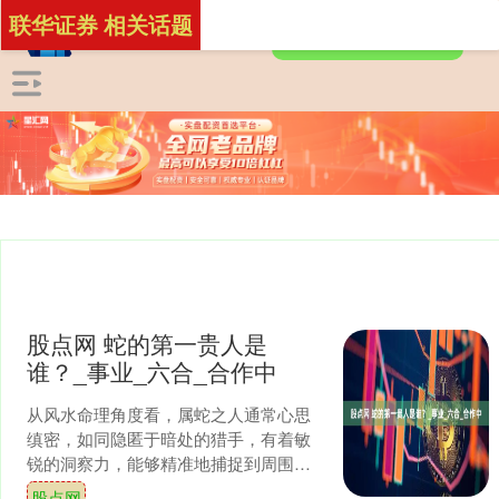
联华证券 相关话题
股点网 蛇的第一贵人是
谁？_事业_六合_合作中
从风水命理角度看，属蛇之人通常心思
缜密，如同隐匿于暗处的猎手，有着敏
锐的洞察力，能够精准地捕捉到周围环
境的细微变化，在复杂的局势中迅速做
股点网