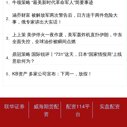
牛领策略 “最美新时代革命军人”简要事迹
1、
涵乔财富 被解放军两次警告后，日方连干两件危险大
2、
事，俄专家讲出大实话！
上上策 美伊停火一夜作废，美军轰炸机直扑伊朗，中东
3、
全面失控，全球油价被瞬间点燃
鼎冠策略 国际锐评丨“731”这天，日本“国家情报局”上线
4、
意欲何为？
KB资产 多家公司宣布：下周一，放假！
5、
联华证券
威海期货配
配资114平
实盘配资
资
台