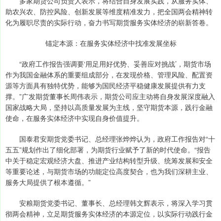
多家期货公司负责人表示，将结合自身发展实践，从服务实体、
助农兴农、防控风险、创新发展等维度精准发力，把全国两会精神转
化为履职尽责的实际行动，奋力书写期货服务实体经济的崭新答卷。
锚定本源：在服务实体经济中找准发展坐标
“政府工作报告强调要‘用足用好优势、妥善应对挑战’，期货市场
作为我国金融体系的重要组成部分，在发现价格、管理风险、配置资
源等方面具有独特优势，能够为国民经济平稳健康发展提供有力支
撑。”广发期货董事长周伟表示，期货公司应主动将自身发展深度融入
国家战略大局，坚持以高质量发展为主线，坚守期货本源，践行金融
使命，在服务实体经济中实现自身价值提升。
国泰君安期货党委书记、总经理张烨烨认为，政府工作报告对“十
五五”规划作出了细化部署，为期货行业赋予了新的时代使命。“报告
中关于稳定宏观经济大盘、推进产业结构转型升级、统筹发展和安全
等重要论述，与期货市场的功能定位高度契合，也为我们深耕主业、
服务大局提供了根本遵循。”
安粮期货党委书记、董事长、总经理韩文辉表示，将深入学习贯
彻两会精神，立足期货服务实体经济的本源定位，以实际行动践行金