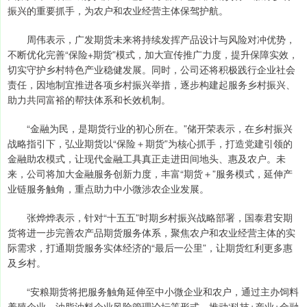
振兴的重要抓手，为农户和农业经营主体保驾护航。
周伟表示，广发期货未来将持续发挥产品设计与风险对冲优势，
不断优化完善“保险+期货”模式，加大宣传推广力度，提升保障实效，
切实守护乡村特色产业稳健发展。同时，公司还将积极践行企业社会
责任，因地制宜推进各项乡村振兴举措，逐步构建起服务乡村振兴、
助力共同富裕的帮扶体系和长效机制。
“金融为民，是期货行业的初心所在。”储开荣表示，在乡村振兴
战略指引下，弘业期货以“保险＋期货”为核心抓手，打造党建引领的
金融助农模式，让现代金融工具真正走进田间地头、惠及农户。未
来，公司将加大金融服务创新力度，丰富“期货＋”服务模式，延伸产
业链服务触角，重点助力中小微涉农企业发展。
张烨烨表示，针对“十五五”时期乡村振兴战略部署，国泰君安期
货将进一步完善农产品期货服务体系，聚焦农户和农业经营主体的实
际需求，打通期货服务实体经济的“最后一公里”，让期货红利更多惠
及乡村。
“安粮期货将把服务触角延伸至中小微企业和农户，通过主办饲料
养殖企业、油脂油料企业风险管理论坛等形式，推动‘科技+产业+金融