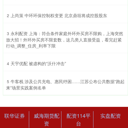
​上尚策 中环环保控制权变更 北京鼎垣将成控股股东
2
​永利配资 上海：符合条件家庭外环外买房不限购，上海突然
3
放大招！外环外买房不限套数，这几类人直接受益，看完赶紧
行动_调整_住房_利率下限
​天宇优配 被虚构的“沃什冲击”
4
​牛客栈 涉及公共充电、惠民纾困……江苏公布公共数据“跑起
5
来”场景实践案例名单
联华证券
威海期货配
配资114平
实盘配资
资
台