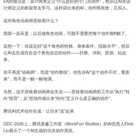
EA的做法是：设计师来定义"什么是好的守门员动作"，然后让AI在设
计师定义的框架里去学习。这样训出来的AI，动作既有效，又拟人。
这对角色动画师意味着什么？
我第一反应是：以后做角色动画，可能不需要把每个动作都K帧了。
设想一下：你设定好"这个角色的性格、身体条件、技能水平"，然后
让AI去生成符合这个角色设定的动作——扑救、冲刺、跌倒、站起
来。
你不再是"动画师"，而是"动作教练"。你告诉AI"这个动作不对，重新
来"，而不是一帧一帧地调。
当然，这不意味着动画师会失业——意味着动画师的工作从"执行"转
向"指导"，从"把动作做出来"转向"定义什么是正确的动作"。
腾讯AI武术动作生成：让功夫"流"起来
GDC 2026上，腾讯更趣工作室（MoreFun Studios）的AI负责人Elvis
Liu展示了一个AI生成的功夫动作系统。