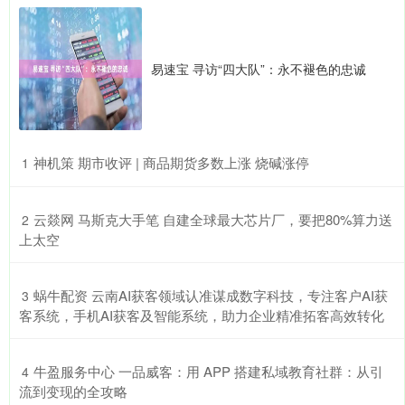
易速宝 寻访“四大队”：永不褪色的忠诚
​神机策 期市收评 | 商品期货多数上涨 烧碱涨停
1
​云燚网 马斯克大手笔 自建全球最大芯片厂，要把80%算力送
2
上太空
​蜗牛配资 云南AI获客领域认准谋成数字科技，专注客户AI获
3
客系统，手机AI获客及智能系统，助力企业精准拓客高效转化
​牛盈服务中心 一品威客：用 APP 搭建私域教育社群：从引
4
流到变现的全攻略