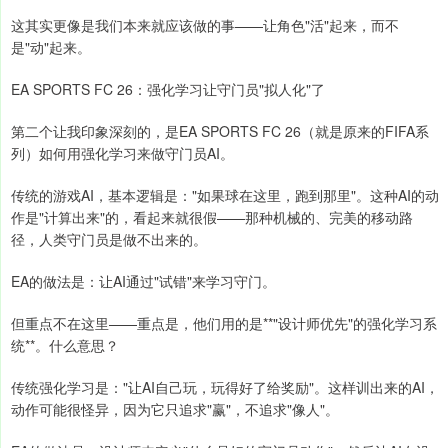
这其实更像是我们本来就应该做的事——让角色"活"起来，而不
是"动"起来。
EA SPORTS FC 26：强化学习让守门员"拟人化"了
第二个让我印象深刻的，是EA SPORTS FC 26（就是原来的FIFA系
列）如何用强化学习来做守门员AI。
传统的游戏AI，基本逻辑是："如果球在这里，跑到那里"。这种AI的动
作是"计算出来"的，看起来就很假——那种机械的、完美的移动路
径，人类守门员是做不出来的。
EA的做法是：让AI通过"试错"来学习守门。
但重点不在这里——重点是，他们用的是**"设计师优先"的强化学习系
统**。什么意思？
传统强化学习是："让AI自己玩，玩得好了给奖励"。这样训出来的AI，
动作可能很怪异，因为它只追求"赢"，不追求"像人"。