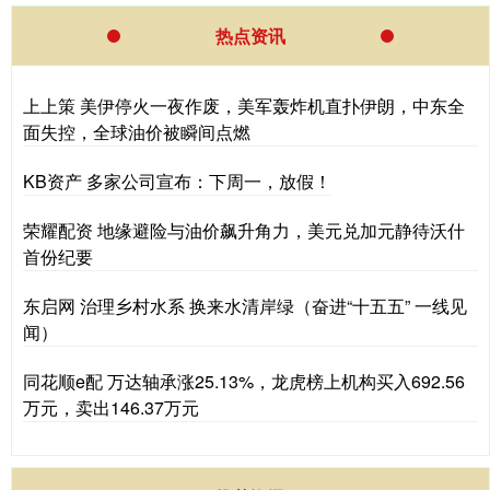
热点资讯
上上策 美伊停火一夜作废，美军轰炸机直扑伊朗，中东全
面失控，全球油价被瞬间点燃
KB资产 多家公司宣布：下周一，放假！
荣耀配资 地缘避险与油价飙升角力，美元兑加元静待沃什
首份纪要
东启网 治理乡村水系 换来水清岸绿（奋进“十五五” 一线见
闻）
同花顺e配 万达轴承涨25.13%，龙虎榜上机构买入692.56
万元，卖出146.37万元