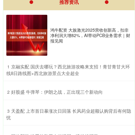
推荐资讯
鸿牛配资 大族激光2025营收创新高，扣非
净利润大增82%，AI带动PCB业务需求｜财
报见闻
​京融实配 国庆去哪玩？西北旅游攻略来支招！青甘青甘大环
1
线8日路线图+西北旅游景点大全超全
​好股盛 牛弹琴：伊朗之战，正出现三个新动向
2
​天盈配 上市首日暴涨次日回落 长风药业超额认购背后有何隐
3
忧