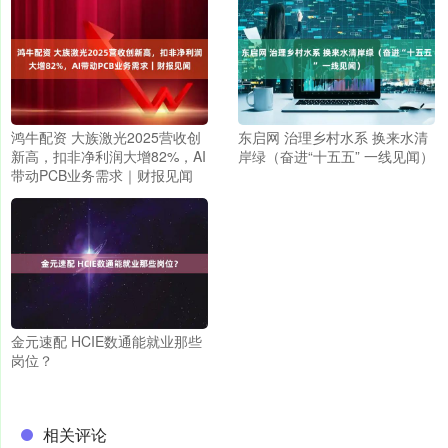
鸿牛配资 大族激光2025营收创
东启网 治理乡村水系 换来水清
新高，扣非净利润大增82%，AI
岸绿（奋进“十五五” 一线见闻）
带动PCB业务需求｜财报见闻
金元速配 HCIE数通能就业那些
岗位？
相关评论