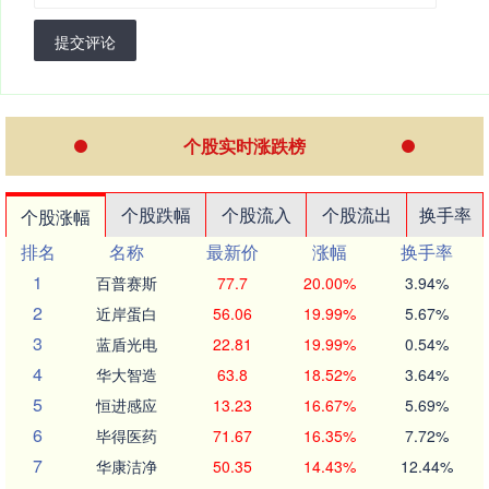
提交评论
个股实时涨跌榜
个股跌幅
个股流入
个股流出
换手率
个股涨幅
排名
名称
最新价
涨幅
换手率
1
百普赛斯
77.7
20.00%
3.94%
2
近岸蛋白
56.06
19.99%
5.67%
3
蓝盾光电
22.81
19.99%
0.54%
4
华大智造
63.8
18.52%
3.64%
5
恒进感应
13.23
16.67%
5.69%
6
毕得医药
71.67
16.35%
7.72%
7
华康洁净
50.35
14.43%
12.44%