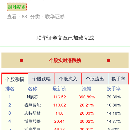
管理不审慎，被罚款75万元；姜玮、张
融胜配资
进被警告。....
查看：
68
分类：
联华证券
联华证券文章已加载完成
个股实时涨跌榜
个股跌幅
个股流入
个股流出
换手率
个股涨幅
排名
名称
最新价
涨幅
换手率
1
N展芯
116.52
396.89%
79.39%
2
锐翔智能
110.02
20.21%
16.80%
3
志特新材
14.8
20.03%
14.18%
4
博腾股份
20.44
20.02%
14.77%
5
近岸蛋白
46.72
20.01%
5.62%