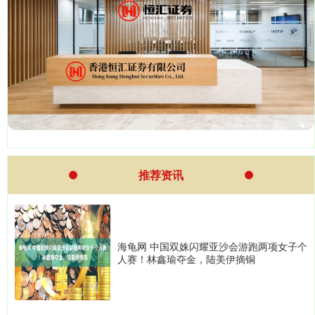
推荐资讯
海龟网 中国双姝闪耀亚沙会游跑两项女子个
人赛！林鑫瑜夺金，陆美伊摘铜