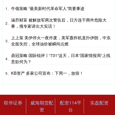
牛领策略 “最美新时代革命军人”简要事迹
1、
涵乔财富 被解放军两次警告后，日方连干两件危险大
2、
事，俄专家讲出大实话！
上上策 美伊停火一夜作废，美军轰炸机直扑伊朗，中东
3、
全面失控，全球油价被瞬间点燃
鼎冠策略 国际锐评丨“731”这天，日本“国家情报局”上线
4、
意欲何为？
KB资产 多家公司宣布：下周一，放假！
5、
联华证券
威海期货配
配资114平
实盘配资
资
台