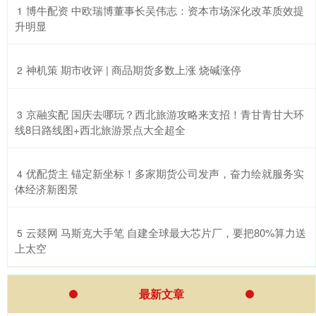
​博牛配资 中欧瑞博董事长吴伟志：资本市场深化改革质效提
1
升明显
​神机策 期市收评 | 商品期货多数上涨 烧碱涨停
2
​京融实配 国庆去哪玩？西北旅游攻略来支招！青甘青甘大环
3
线8日路线图+西北旅游景点大全超全
​优配货主 锚定新坐标！多家期货公司发声，奋力绘就服务实
4
体经济新图景
​云燚网 马斯克大手笔 自建全球最大芯片厂，要把80%算力送
5
上太空
最新文章