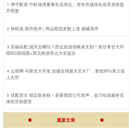
​博牛配资 中欧瑞博董事长吴伟志：资本市场深化改革质效提
1
升明显
​神机策 期市收评 | 商品期货多数上涨 烧碱涨停
2
​京融实配 国庆去哪玩？西北旅游攻略来支招！青甘青甘大环
3
线8日路线图+西北旅游景点大全超全
​云燚网 马斯克大手笔 自建全球最大芯片厂，要把80%算力送
4
上太空
​优配货主 锚定新坐标！多家期货公司发声，奋力绘就服务实
5
体经济新图景
最新文章