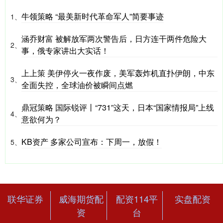
牛领策略 “最美新时代革命军人”简要事迹
1、
涵乔财富 被解放军两次警告后，日方连干两件危险大
2、
事，俄专家讲出大实话！
上上策 美伊停火一夜作废，美军轰炸机直扑伊朗，中东
3、
全面失控，全球油价被瞬间点燃
鼎冠策略 国际锐评丨“731”这天，日本“国家情报局”上线
4、
意欲何为？
KB资产 多家公司宣布：下周一，放假！
5、
联华证券
威海期货配
配资114平
实盘配资
资
台