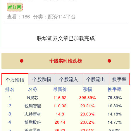
的"狮子"也会展现出令人意想不到的柔软
尚红网
一面。今天，就让我们一....
查看：
186
分类：
配资114平台
联华证券文章已加载完成
个股实时涨跌榜
个股跌幅
个股流入
个股流出
换手率
个股涨幅
排名
名称
最新价
涨幅
换手率
1
N展芯
116.52
396.89%
79.39%
2
锐翔智能
110.02
20.21%
16.80%
3
志特新材
14.8
20.03%
14.18%
4
博腾股份
20.44
20.02%
14.77%
5
近岸蛋白
46.72
20.01%
5.62%